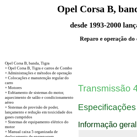
Opel Corsa B, band
desde 1993-2000 lan
Reparo e operação do 
Opel Corsa B, banda, Tigra
+ Opel Corsa B, Tigra e carros de Combo
+ Administrações e métodos de operação
+ Colocações e manutenção regular do
carro
Transmissão 4
+
Motores
+ Esfriamento de sistemas do motor,
aquecimento de salão e condicionamento
aéreo
Especificações
+ Sistemas de provisão de poder,
lançamento e redução em toxicidade dos
gases cumpridos
+ Sistemas de equipamento elétrico do
Informação geral
motor
+
Manual caixa 5 organizada de
deslocamento de engrenagem