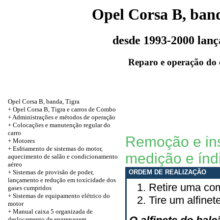
Opel Corsa B, band
desde 1993-2000 lan
Reparo e operação do 
Opel Corsa B, banda, Tigra
+ Opel Corsa B, Tigra e carros de Combo
+ Administrações e métodos de operação
+ Colocações e manutenção regular do
carro
Remoção e ins
+
Motores
+ Esfriamento de sistemas do motor,
medição e índ
aquecimento de salão e condicionamento
aéreo
+ Sistemas de provisão de poder,
ORDEM DE REALIZAÇÃO
lançamento e redução em toxicidade dos
Retire uma com
gases cumpridos
+ Sistemas de equipamento elétrico do
Tire um alfinet
motor
+ Manual caixa 5 organizada de
deslocamento de engrenagem