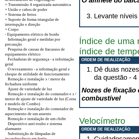
O alfinete do bal
+
Transmissão 4 organizada automática
+
União e cabos de poder
+ Sistema de freios
Levante níveis 
+ Suporte de forma triangular de
interrupção e direção
+
Corpo
-
Equipamento elétrico de bordo
Índice de uma 
Informação geral e medidas por
precaução
índice de temp
Pesquisa de causas de fracassos de
equipamento elétrico
Fechaduras de segurança - a informação
ORDEM DE REALIZAÇÃO
geral
Dê duas nozes 
O revezamento - a informação geral e
cheque de utilidade de funcionamento
da questão - 4
Remoção e instalação э / motor da
fechadura uniforme
Nozes de fixação 
Ajuste de variedade de luz
Remoção e instalação do comutador e э /
combustível
motor de ajuste de variedade de luz (Corsa
e modelo de Combo)
Remoção e instalação do comutador de
aquecimento de um assento
Velocímetro
Remoção e instalação de um chifre
Dispositivo anti-roubo e sistema
alarmante
ORDEM DE REALIZAÇÃO
Substituição de lâmpadas de
Cuidadosamente
incandescência em faróis