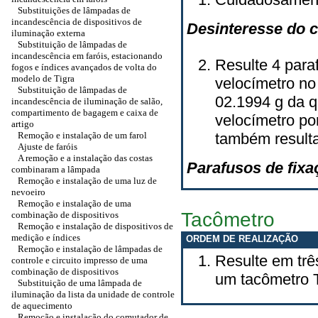
Substituições de lâmpadas de
incandescência de dispositivos de
Desinteresse do c
iluminação externa
Substituição de lâmpadas de
incandescência em faróis, estacionando
Resulte 4 para
fogos e índices avançados de volta do
modelo de Tigra
velocímetro no
Substituição de lâmpadas de
02.1994 g da 
incandescência de iluminação de salão,
compartimento de bagagem e caixa de
velocímetro por
artigo
Remoção e instalação de um farol
também resulta
Ajuste de faróis
A remoção e a instalação das costas
Parafusos de fix
combinaram a lâmpada
Remoção e instalação de uma luz de
nevoeiro
Remoção e instalação de uma
Tacômetro
combinação de dispositivos
Remoção e instalação de dispositivos de
medição e índices
ORDEM DE REALIZAÇÃO
Remoção e instalação de lâmpadas de
Resulte em trê
controle e circuito impresso de uma
combinação de dispositivos
um tacômetro 
Substituição de uma lâmpada de
iluminação da lista da unidade de controle
de aquecimento
Remoção e instalação do comutador de