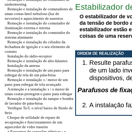
understeering
Estabilizador 
Remoção e instalação de comutadores de
umas costas farol nebuloso (luz de
O estabilizador de 
nevoeiro) e aquecimento de assentos
da tensão de bordo 
Remoção e instalação do comutador de
iluminação externa e interna
estabilizador estão 
Remoção e instalação do comutador do
coisas de uma reser
sistema alarmante
Remoção e instalação do cilindro da
fechadura de ignição e o seu elemento de
contato
ORDEM DE REALIZAÇÃO
Instalação do rádio-receptor
Remoção e instalação de alto-falantes
Resulte parafus
Instalação da antena
de um lado in
Remoção e instalação de um pano para
esfregar de tela de um pára-brisa
dispositivos, 
Remoção e instalação э / motor de um
pano para esfregar de tela avançado
Parafusos de fixa
A remoção e a instalação э / o motor de
umas costas protegem o pano para esfregar
Remoção e instalação do tanque e bomba
de lavador de pára-brisa
A instalação fa
Verifique To/L o nível baixo de fluido de
freio
Cheque de utilidade de reparo de
recuperação e funcionamento de um
aquecedor de vidro traseiro
+ Esquemas de conexões elétricas - a