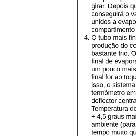
girar. Depois 
conseguirá o va
unidos a evapo
compartimento 
O tubo mais fi
produção do co
bastante frio. 
final de evapo
um pouco mais 
final for ao to
isso, o sistema
termômetro em 
deflector centr
Temperatura do 
÷ 4,5 graus ma
ambiente (para 
tempo muito qu