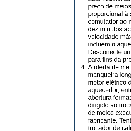
preço de meios
proporcional à 
comutador ao m
dez minutos ac
velocidade máx
incluem o aque
Desconecte uma
para fins da p
A oferta de me
mangueira long
motor elétrico
aquecedor, ent
abertura forma
dirigido ao tro
de meios execu
fabricante. Ten
trocador de cal