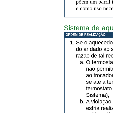
põem um barril 
e como uso nece
Sistema de aq
ORDEM DE REALIZAÇÃO
Se o aquecedor
do ar dado ao 
razão de tal re
O termosta
não permit
ao trocado
se até a t
termostato
Sistema);
A violação
esfria real