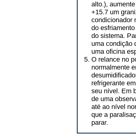
alto.), aument
+15.7 um grani
condicionador 
do esfriamento
do sistema. Pa
uma condição d
uma oficina es
O relance no p
normalmente e
desumidificador
refrigerante e
seu nível. Em
de uma observa
até ao nível no
que a paralisa
parar.