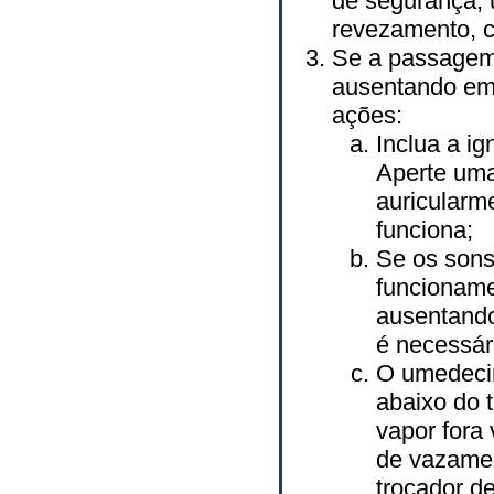
de segurança, 
revezamento, c
Se a passagem 
ausentando em
ações:
Inclua a ig
Aperte uma 
auricularm
funciona;
Se os sons
funcioname
ausentando
é necessári
O umedeci
abaixo do 
vapor fora 
de vazamen
trocador de