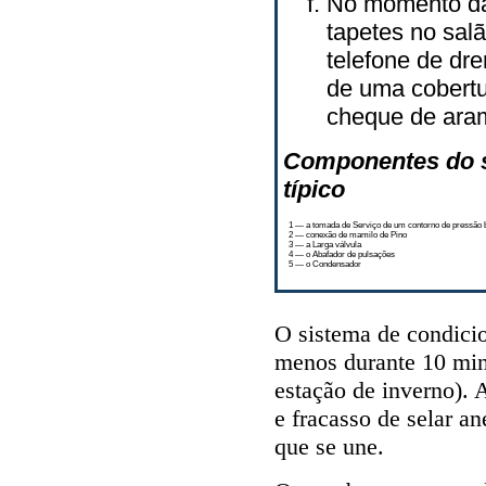
No momento da
tapetes no sal
telefone de d
de uma cobertu
cheque de aram
Componentes do s
típico
1 — a tomada de Serviço de um contorno de pressão 
2 — conexão de mamilo de Pino
3 — a Larga válvula
4 — o Abafador de pulsações
5 — o Condensador
O sistema de condici
menos durante 10 min
estação de inverno). 
e fracasso de selar 
que se une.