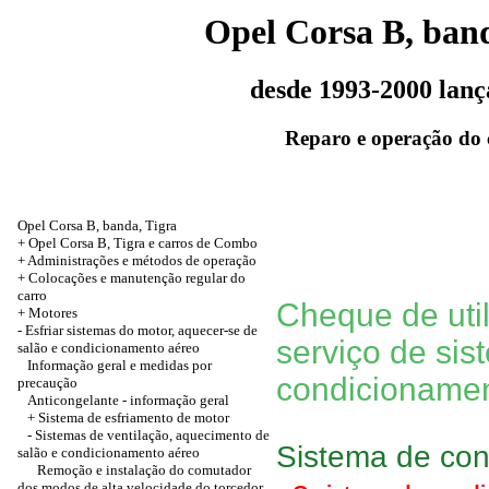
Opel Corsa B, band
desde 1993-2000 lan
Reparo e operação do 
Opel Corsa B, banda, Tigra
+ Opel Corsa B, Tigra e carros de Combo
+ Administrações e métodos de operação
+ Colocações e manutenção regular do
carro
Cheque de uti
+
Motores
-
Esfriar sistemas do motor, aquecer-se de
serviço de si
salão e condicionamento aéreo
Informação geral e medidas por
condicioname
precaução
Anticongelante - informação geral
+ Sistema de esfriamento de motor
- Sistemas de ventilação, aquecimento de
Sistema de co
salão e condicionamento aéreo
Remoção e instalação do comutador
dos modos de alta velocidade do torcedor