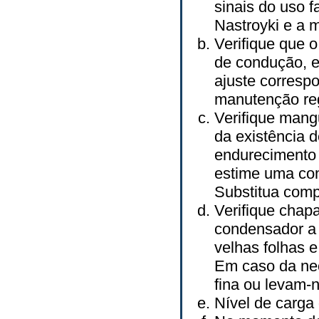
sinais do uso f
Nastroyki e a 
Verifique que 
de condução, 
ajuste corresp
manutenção reg
Verifique mang
da existência d
endurecimento 
estime uma co
Substitua comp
Verifique chapa
condensador a 
velhas folhas e
Em caso da ne
fina ou levam-
Nível de carga 