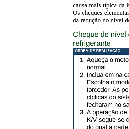
causa mais típica da 
Os cheques elementare
da redução no nível d
Cheque de nível 
refrigerante
ORDEM DE REALIZAÇÃO
Aqueça o motor
normal.
Inclua em na c
Escolha o modo
torcedor. As po
cíclicas do si
fecharam no sa
A operação de 
K/V segue-se d
do qual a part