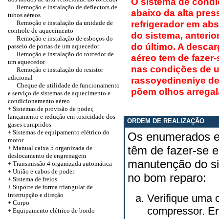
O sistema de cond
Remoção e instalação de deflectors de
abaixo da alta pre
tubos aéreos
refrigerador em ab
Remoção e instalação da unidade de
controle de aquecimento
do sistema, anteri
Remoção e instalação de esboços do
do último. A desca
passeio de portas de um aquecedor
Remoção e instalação do torcedor de
aéreo tem de fazer-
um aquecedor
nas condições de u
Remoção e instalação do resistor
adicional
rassoyedineniye de
Cheque de utilidade de funcionamento
põem olhos arregal
e serviço de sistemas de aquecimento e
condicionamento aéreo
+ Sistemas de provisão de poder,
lançamento e redução em toxicidade dos
ORDEM DE REALIZAÇÃO
gases cumpridos
+ Sistemas de equipamento elétrico do
Os enumerados em
motor
têm de fazer-se e
+ Manual caixa 5 organizada de
deslocamento de engrenagem
manutenção do si
+
Transmissão 4 organizada automática
+
União e cabos de poder
no bom reparo:
+ Sistema de freios
+ Suporte de forma triangular de
interrupção e direção
Verifique uma 
+
Corpo
compressor. Em
+ Equipamento elétrico de bordo