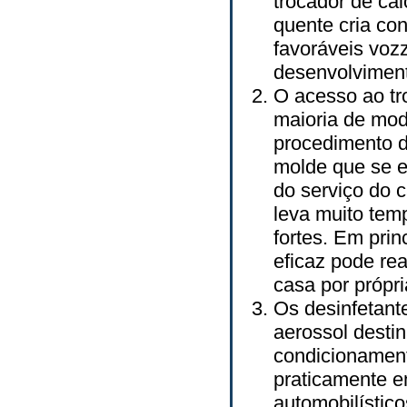
trocador de ca
quente cria co
favoráveis voz
desenvolvimen
O acesso ao tr
maioria de mod
procedimento d
molde que se e
do serviço do 
leva muito tem
fortes. Em pri
eficaz pode re
casa por própri
Os desinfetant
aerossol desti
condicionamen
praticamente e
automobilístic