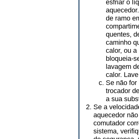
esfriar o l
aquecedor.
de ramo em
compartime
quentes, d
caminho qu
calor, ou 
bloqueia-s
lavagem de
calor. Lav
Se não for 
trocador de
a sua subst
Se a velocidad
aquecedor não 
comutador corr
sistema, verif