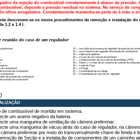
pados da injeção do combustível constantemente é abaixo da pressão. 
combustível, deposite a pressão residual no sistema. No serviço de co
s olhos arregalados. Constantemente mantenha-se perto de à mão o exti
nte descrevem-se os novos procedimentos de remoção e instalação do 
e 1.2 e 1.4 l.
 reunião do caso de um regulador
a preliminar
13 — uma Sela de primavera de regulador de pressão de combu
14 — uma Cobertura de regulador de pressão de combustível
15 — a Borracha epiploon
16 — o Caso de uma válvula de borboleta
ixo
17 — o Potenciômetro de uma válvula de borboleta (TPS)
o
18 — Passo э / o motor de um sistema de controle de voltas p
superior
19 — o anel de Caça
o de combustível
20 — o Flange
de provisão de combustível
21 — Consolidação de um flange
e combustível
22 — Consolidação do caso de um regulador
ador de pressão de combustível
 de pressão de combustível
o
ALIZAÇÃO
 de combustível de montão em sistema.
cte um arame negativo da bateria.
cte uma mangueira de ventilação da câmera preliminar.
cte uma mangueira de vácuo atrás do caso de regulador, na câmera 
a câmera preliminar por meio do transversalmente chave de fenda e 
Remoção de Seção e a instalação de componentes de um caminho aé