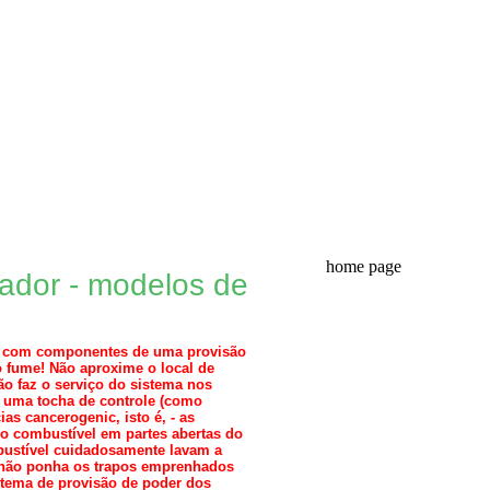
home page
ador - modelos de
lho com componentes de uma provisão
 fume! Não aproxime o local de
o faz o serviço do sistema nos
e uma tocha de controle (como
as cancerogenic, isto é, - as
o combustível em partes abertas do
mbustível cuidadosamente lavam a
 não ponha os trapos emprenhados
stema de provisão de poder dos