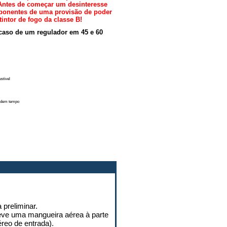
Antes de começar um desinteresse
mponentes de uma provisão de poder
ntor de fogo da classe B!
caso de um regulador em 45 e 60
stível
erdem tempo
preliminar.
leve uma mangueira aérea à parte
reo de entrada).