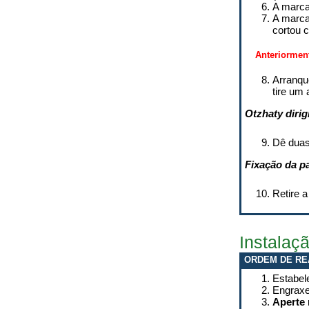
A marca
A marca
cortou c
Anteriorment
Arranqu
tire um 
Otzhaty dirig
Dê duas
Fixação da p
Retire a
Instalaç
ORDEM DE RE
Estabel
Engraxe
Aperte 