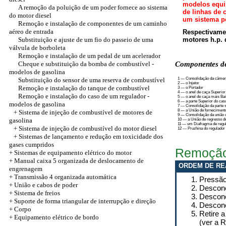
modelos equi
A remoção da poluição de um poder fornece ao sistema
de linhas de 
do motor diesel
um sistema pô
Remoção e instalação de componentes de um caminho
aéreo de entrada
Respectivame
Substituição e ajuste de um fio do passeio de uma
motores h.p. d
válvula de borboleta
Remoção e instalação de um pedal de um acelerador
Cheque e substituição da bomba de combustível -
Componentes de
modelos de gasolina
Substituição do sensor de uma reserva de combustível
1 — Consolidação da câmer
2 — o Injetor
Remoção e instalação do tanque de combustível
3 — o Portador
4 — o anel de caça Superior
Remoção e instalação do caso de um regulador -
5 — o anel de caça mais Ba
6 — a parte Superior do cas
modelos de gasolina
7 — Consolidação da parte 
8 — a União de forneciment
+ Sistema de injeção de combustível de motores de
9 — Consolidação da união 
gasolina
10 — a União de regresso d
11 — um Diafragma de regul
+ Sistema de injeção de combustível do motor diesel
12 — Pruzhina do regulador
+ Sistemas de lançamento e redução em toxicidade dos
gases cumpridos
Remoçã
+ Sistemas de equipamento elétrico do motor
+ Manual caixa 5 organizada de deslocamento de
ORDEM DE RE
engrenagem
+
Transmissão 4 organizada automática
Pressão
+
União e cabos de poder
Descone
+ Sistema de freios
Descone
+ Suporte de forma triangular de interrupção e direção
Descone
+
Corpo
Retire 
+ Equipamento elétrico de bordo
(ver a 