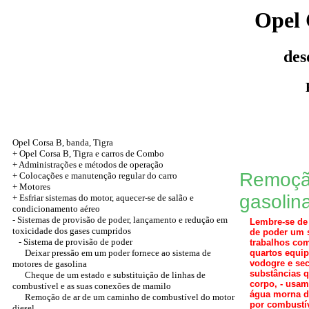
Opel 
des
Opel Corsa B, banda, Tigra
+ Opel Corsa B, Tigra e carros de Combo
+ Administrações e métodos de operação
Remoção
+ Colocações e manutenção regular do carro
+
Motores
gasolin
+
Esfriar sistemas do motor, aquecer-se de salão e
condicionamento aéreo
-
Sistemas de provisão de poder, lançamento e redução em
Lembre-se de 
toxicidade dos gases cumpridos
de poder um 
- Sistema de provisão de poder
trabalhos com
Deixar pressão em um poder fornece ao sistema de
quartos equip
vodogre e sec
motores de gasolina
substâncias q
Cheque de um estado e substituição de linhas de
corpo, - usam
combustível e as suas conexões de mamilo
água morna d
Remoção de ar de um caminho de combustível do motor
por combustív
diesel