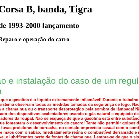
Corsa B, banda, Tigra
de 1993-2000 lançamento
Reparo e operação do carro
 e instalação do caso de um regul
a
que a gasolina é o líquido extremamente inflamável! Durante o traba
sistema observam todas as medidas tomadas da segurança de fogo. Não
 a chama nua ou o transporte desprotegido pela sombra de lâmpada! Nã
ado dos dispositivos acalentadores usando o gás natural e equipado d
adores da roupa). Não se esqueça de que a gasolina está entre substânci
ue fomentam o desenvolvimento do cancro! Tente não permitir golpes d
 luvas protetoras de borracha, no contato imprevisto casual com o co
e mãos com o sabão. Imediatamente reúna o combustível derramado e
el e lubrificantes perto de fontes de chama nua. Lembre-se de que o si