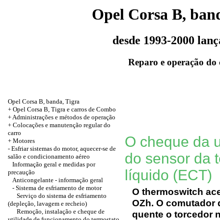
Opel Corsa B, band
desde 1993-2000 lan
Reparo e operação do 
Opel Corsa B, banda, Tigra
+ Opel Corsa B, Tigra e carros de Combo
+ Administrações e métodos de operação
+ Colocações e manutenção regular do
carro
O cheque da u
+
Motores
-
Esfriar sistemas do motor, aquecer-se de
do sensor da t
salão e condicionamento aéreo
Informação geral e medidas por
líquido (ECT)
precaução
Anticongelante - informação geral
- Sistema de esfriamento de motor
O thermoswitch ace
Serviço do sistema de esfriamento
OZh. O comutador d
(depleção, lavagem e recheio)
Remoção, instalação e cheque de
quente o torcedor 
utilidade de funcionamento do termostato