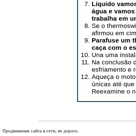
Líquido vamos
água e vamos 
trabalha em u
Se o thermosw
afirmou em cima
Parafuse um 
caça com o es
Una uma instal
Na conclusão d
esfriamento e r
Aqueça o motor
únicas até que
Reexamine o n
Продвижение сайта в сети, не дорого.