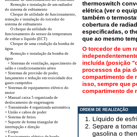
thermoswitch conve
Remoção e instalação de um radiador
do sistema de esfriamento
elétrica (ver o equi
Cheque de utilidade de funcionamento,
também o termostat
remoção e instalação do torcedor do
cobertura de radia
sistema de esfriamento
O cheque da utilidade do
especificadas, o t
funcionamento do sensor da temperatura
que ao mesmo tempo
de esfriar o líquido (ECT)
Cheque de uma condição da bomba de
O torcedor de um r
água
Remoção e instalação da bomba de
independentemente 
água
incluída (posição "
+ Sistemas de ventilação, aquecimento de
salão e condicionamento aéreo
processos da pia d
+ Sistemas de provisão de poder,
compartimento de m
lançamento e redução em toxicidade dos
gases cumpridos
isso, sempre que p
+ Sistemas de equipamento elétrico do
compartimento de m
motor
+ Manual caixa 5 organizada de
deslocamento de engrenagem
+
Transmissão 4 organizada automática
ORDEM DE REALIZAÇÃO
+
União e cabos de poder
+ Sistema de freios
Líquido de esf
+ Suporte de forma triangular de
Separe a toma
interrupção e direção
+
Corpo
gasolina o the
+ Equipamento elétrico de bordo