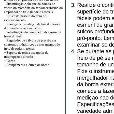
Substituição e cheque da bomba de
Realize o cont
vácuo do motorista do servomecanismo do
superfície de t
ampliador de freio (modelos diesel)
Ajuste do passeio do freio de
fáceis podem e
estacionamento
esmeril de gra
Remoção e instalação de fios do passeio
do freio de estacionamento
sulcos profund
Substituição do comutador de sensor de
luzes do freio
pró-ponto. Lem
Regulador de válvula de pressão em
examinar-se de
contornos hidráulicos de mecanismos de
freio de rodas traseiras
Se durante as 
+ Suporte de forma triangular de
interrupção e direção
freio de pé se
+
Corpo
tamanho de uma
+ Equipamento elétrico de bordo
Fixe o instrum
mergulhador n
da borda exteri
comece a fazer
medição não de
Especificações
variedade admi