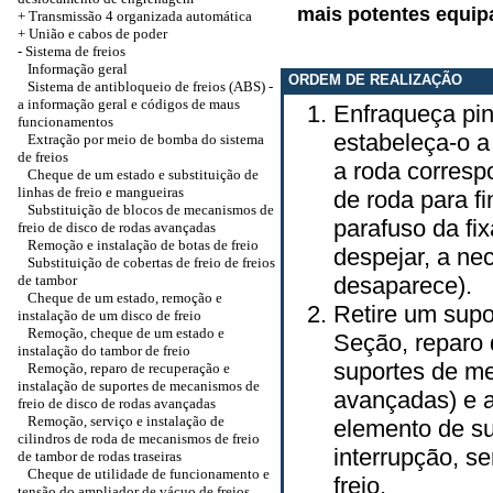
mais potentes equipa
+
Transmissão 4 organizada automática
+
União e cabos de poder
-
Sistema de freios
Informação geral
ORDEM DE REALIZAÇÃO
Sistema de antibloqueio de freios (ABS) -
a informação geral e códigos de maus
Enfraqueça pin
funcionamentos
estabeleça-o a
Extração por meio de bomba do sistema
de freios
a roda corresp
Cheque de um estado e substituição de
linhas de freio e mangueiras
de roda para fi
Substituição de blocos de mecanismos de
parafuso da fi
freio de disco de rodas avançadas
Remoção e instalação de botas de freio
despejar, a ne
Substituição de cobertas de freio de freios
de tambor
desaparece).
Cheque de um estado, remoção e
Retire um supo
instalação de um disco de freio
Remoção, cheque de um estado e
Seção, reparo 
instalação do tambor de freio
suportes de me
Remoção, reparo de recuperação e
instalação de suportes de mecanismos de
avançadas) e 
freio de disco de rodas avançadas
Remoção, serviço e instalação de
elemento de su
cilindros de roda de mecanismos de freio
interrupção, 
de tambor de rodas traseiras
Cheque de utilidade de funcionamento e
freio.
tensão do ampliador de vácuo de freios