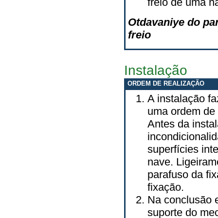
freio de uma n
Otdavaniye do par
freio
Instalação
ORDEM DE REALIZAÇÃO
A instalação f
uma ordem de 
Antes da inst
incondicionali
superfícies in
nave. Ligeiram
parafuso da fi
fixação.
Na conclusão e
suporte do mec