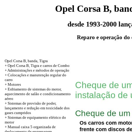
Opel Corsa B, band
desde 1993-2000 lan
Reparo e operação do 
Opel Corsa B, banda, Tigra
+ Opel Corsa B, Tigra e carros de Combo
+ Administrações e métodos de operação
+ Colocações e manutenção regular do
carro
Cheque de um
+
Motores
+ Esfriamento de sistemas do motor,
instalação de 
aquecimento de salão e condicionamento
aéreo
+ Sistemas de provisão de poder,
lançamento e redução em toxicidade dos
Cheque de um 
gases cumpridos
+ Sistemas de equipamento elétrico do
Os carros com motor
motor
+ Manual caixa 5 organizada de
frente com discos de
deslocamento de engrenagem