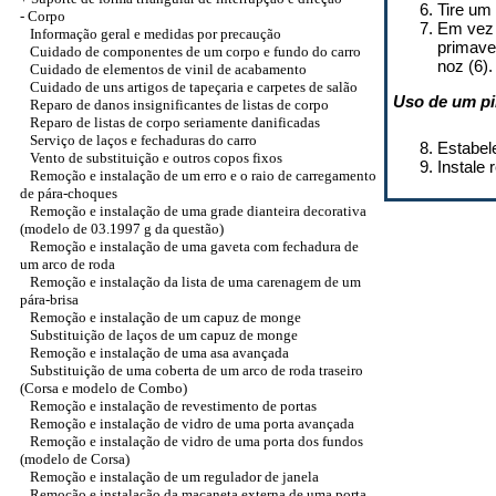
Tire um 
-
Corpo
Em vez 
Informação geral e medidas por precaução
primave
Cuidado de componentes de um corpo e fundo do carro
noz (6).
Cuidado de elementos de vinil de acabamento
Cuidado de uns artigos de tapeçaria e carpetes de salão
Uso de um pi
Reparo de danos insignificantes de listas de corpo
Reparo de listas de corpo seriamente danificadas
Serviço de laços e fechaduras do carro
Estabel
Vento de substituição e outros copos fixos
Instale
Remoção e instalação de um erro e o raio de carregamento
de pára-choques
Remoção e instalação de uma grade dianteira decorativa
(modelo de 03.1997 g da questão)
Remoção e instalação de uma gaveta com fechadura de
um arco de roda
Remoção e instalação da lista de uma carenagem de um
pára-brisa
Remoção e instalação de um capuz de monge
Substituição de laços de um capuz de monge
Remoção e instalação de uma asa avançada
Substituição de uma coberta de um arco de roda traseiro
(Corsa e modelo de Combo)
Remoção e instalação de revestimento de portas
Remoção e instalação de vidro de uma porta avançada
Remoção e instalação de vidro de uma porta dos fundos
(modelo de Corsa)
Remoção e instalação de um regulador de janela
Remoção e instalação da maçaneta externa de uma porta