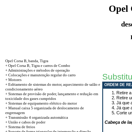
Opel 
des
Opel Corsa B, banda, Tigra
+ Opel Corsa B, Tigra e carros de Combo
+ Administrações e métodos de operação
Substit
+ Colocações e manutenção regular do carro
+
Motores
+ Esfriamento de sistemas do motor, aquecimento de salão e
ORDEM DE RE
condicionamento aéreo
Retire a
+ Sistemas de provisão de poder, lançamento e redução em
Retire 
toxicidade dos gases cumpridos
Já que a
+ Sistemas de equipamento elétrico do motor
Já que a
+ Manual caixa 5 organizada de deslocamento de
Corte u
engrenagem
+
Transmissão 4 organizada automática
Cabeça de la
+
União e cabos de poder
+ Sistema de freios
+
Suporte de forma triangular de interrupção e direção