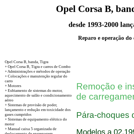
Opel Corsa B, band
desde 1993-2000 lan
Reparo e operação do 
Opel Corsa B, banda, Tigra
+ Opel Corsa B, Tigra e carros de Combo
+ Administrações e métodos de operação
+ Colocações e manutenção regular do
carro
Remoção e ins
+
Motores
+ Esfriamento de sistemas do motor,
de carregame
aquecimento de salão e condicionamento
aéreo
+ Sistemas de provisão de poder,
lançamento e redução em toxicidade dos
Pára-choques d
gases cumpridos
+ Sistemas de equipamento elétrico do
motor
+ Manual caixa 5 organizada de
Modelos a 02.19
deslocamento de engrenagem