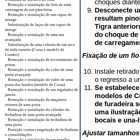
choques diante
Remoção e instalação da lista de uma
Desconecte um
carenagem de um pára-brisa
Remoção e instalação de um capuz de
resultam pino
monge
Substituição de laços de um capuz de
Tigra anteri
monge
do choque de 
Remoção e instalação de uma asa
avançada
de carregame
Substituição de uma coberta de um arco
de roda traseiro (Corsa e modelo de
Fixação de um fio 
Combo)
Remoção e instalação de revestimento de
portas
Remoção e instalação de vidro de uma
Instale retira
porta avançada
o regresso a 
Remoção e instalação de vidro de uma
porta dos fundos (modelo de Corsa)
Se estabelece
Remoção e instalação de um regulador de
modelos de Co
janela
Remoção e instalação da maçaneta
de furadeira
externa de uma porta
Remoção e instalação do cilindro da
uma ilustraç
fechadura de uma porta avançada
bocais e una-
Remoção e instalação da fechadura de
uma porta
Proteção contra congelação de fechaduras
Ajustar tamanhos 
e consolidações
Remoção e instalação de um espelho