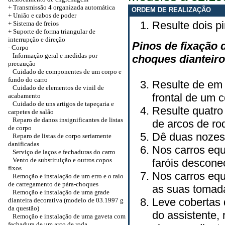
+
Transmissão 4 organizada automática
ORDEM DE REALIZAÇÃO
+
União e cabos de poder
Resulte dois p
+ Sistema de freios
+
Suporte de forma triangular de
interrupção e direção
Pinos de fixação 
-
Corpo
Informação geral e medidas por
choques dianteiro
precaução
Cuidado de componentes de um corpo e
fundo do carro
Resulte de em 
Cuidado de elementos de vinil de
frontal de um c
acabamento
Cuidado de uns artigos de tapeçaria e
Resulte quatro
carpetes de salão
Reparo de danos insignificantes de listas
de arcos de ro
de corpo
Dê duas nozes 
Reparo de listas de corpo seriamente
danificadas
Nos carros equ
Serviço de laços e fechaduras do carro
Vento de substituição e outros copos
faróis descon
fixos
Nos carros equ
Remoção e instalação de um erro e o raio
de carregamento de pára-choques
as suas tomad
Remoção e instalação de uma grade
Leve cobertas 
dianteira decorativa (modelo de 03.1997 g
da questão)
do assistente,
Remoção e instalação de uma gaveta com
fechadura de um arco de roda