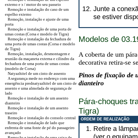
externo e э / motor do seu passeio
Junte a conexã
Remoção e instalação do caso de um
espelho externo
se estiver disp
Remoção, instalação e ajuste de uma
porta
Remoção e instalação de uma porta de
umas costas (Corsa e modelo de Tigra)
Modelos de 03.1
Remoção e instalação da fechadura de
uma porta de umas costas (Corsa e modelo
de Tigra)
A coberta de um pára-
Remoção, instalação, desmontagem e
reunião da maçaneta externa e cilindro da
decorativa retira-se 
fechadura de uma porta de umas costas
(modelo de Corsa)
Natyazhitel de um cinto de assento
Pinos de fixação de
A segurança mede no endereço com uma
dianteiro
emergência prednatyazhitel de um cinto de
assento e uma almofada de segurança de
lado
Remoção e instalação de um assento
Pára-choques tr
dianteiro
Remoção e instalação de um assento
Tigra)
traseiro
Remoção e instalação do consolo central
ORDEM DE REALIZAÇÃO
Remoção e instalação de lado que
Retire a lâmpa
enfrenta de uma fonte de pé do passageiro
avançado
(ver o equipame
Remoção e instalação de uma caixa de