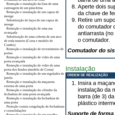
Remoção e instalação da lista de uma
Aperte dois sup
carenagem de um pára-brisa
Remoção e instalação de um capuz de
da chave de fe
monge
Retire um supo
Substituição de laços de um capuz de
monge
do comutador 
Remoção e instalação de uma asa
antiarrasta (n
avançada
Substituição de uma coberta de um arco
o comutador.
de roda traseiro (Corsa e modelo de
Combo)
Remoção e instalação de revestimento de
Comutador do sis
portas
Remoção e instalação de vidro de uma
porta avançada
Remoção e instalação de vidro de uma
Instalação
porta dos fundos (modelo de Corsa)
Remoção e instalação de um regulador de
ORDEM DE REALIZAÇÃO
janela
Remoção e instalação da maçaneta
Insira a maçan
externa de uma porta
instalação da
Remoção e instalação do cilindro da
fechadura de uma porta avançada
barra (de 3) d
Remoção e instalação da fechadura de
plástico interm
uma porta
Proteção contra congelação de fechaduras
e consolidações
Suporte de forma t
Remoção e instalação de um espelho