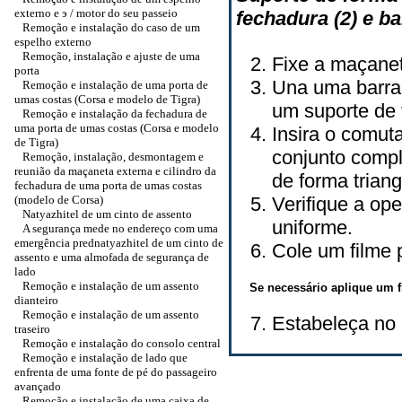
externo e э / motor do seu passeio
fechadura (2) e b
Remoção e instalação do caso de um
espelho externo
Remoção, instalação e ajuste de uma
Fixe a maçanet
porta
Una uma barra (
Remoção e instalação de uma porta de
umas costas (Corsa e modelo de Tigra)
um suporte de 
Remoção e instalação da fechadura de
uma porta de umas costas (Corsa e modelo
Insira o comuta
de Tigra)
conjunto comp
Remoção, instalação, desmontagem e
reunião da maçaneta externa e cilindro da
de forma triang
fechadura de uma porta de umas costas
(modelo de Corsa)
Verifique a op
Natyazhitel de um cinto de assento
uniforme.
A segurança mede no endereço com uma
emergência prednatyazhitel de um cinto de
Cole um filme p
assento e uma almofada de segurança de
lado
Remoção e instalação de um assento
Se necessário aplique um fi
dianteiro
Remoção e instalação de um assento
Estabeleça no 
traseiro
Remoção e instalação do consolo central
Remoção e instalação de lado que
enfrenta de uma fonte de pé do passageiro
avançado
Remoção e instalação de uma caixa de