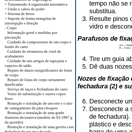
tempo não se r
+
Transmissão 4 organizada automática
+
União e cabos de poder
substitua.
+ Sistema de freios
Resulte pinos 
+
Suporte de forma triangular de
interrupção e direção
vidro e descon
-
Corpo
Informação geral e medidas por
Parafusos de fixa
precaução
Cuidado de componentes de um corpo e
Um — band
fundo do carro
B — Corsa
Cuidado de elementos de vinil de
acabamento
Tire um guia a
Cuidado de uns artigos de tapeçaria e
Dê duas nozes 
carpetes de salão
Reparo de danos insignificantes de listas
de corpo
Nozes de fixação 
Reparo de listas de corpo seriamente
danificadas
fechadura (2) e su
Serviço de laços e fechaduras do carro
Vento de substituição e outros copos
fixos
Desconecte uma
Remoção e instalação de um erro e o raio
Desconecte a s
de carregamento de pára-choques
Remoção e instalação de uma grade
de fechadura).
dianteira decorativa (modelo de 03.1997 g
da questão)
plástico e des
Remoção e instalação de uma gaveta com
barra de uma a
fechadura de um arco de roda