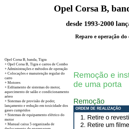
Opel Corsa B, band
desde 1993-2000 lan
Reparo e operação do 
Opel Corsa B, banda, Tigra
+ Opel Corsa B, Tigra e carros de Combo
+ Administrações e métodos de operação
Remoção e ins
+ Colocações e manutenção regular do
carro
de uma porta
+
Motores
+ Esfriamento de sistemas do motor,
aquecimento de salão e condicionamento
aéreo
Remoção
+ Sistemas de provisão de poder,
lançamento e redução em toxicidade dos
ORDEM DE REALIZAÇÃO
gases cumpridos
+ Sistemas de equipamento elétrico do
Retire o reves
motor
Retire um film
+ Manual caixa 5 organizada de
deslocamento de engrenagem