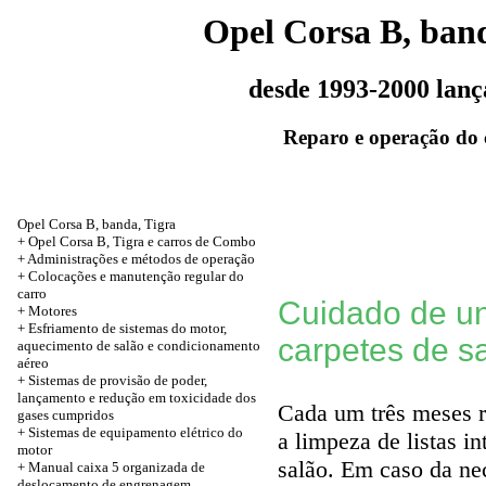
Opel Corsa B, band
desde 1993-2000 lan
Reparo e operação do 
Opel Corsa B, banda, Tigra
+ Opel Corsa B, Tigra e carros de Combo
+ Administrações e métodos de operação
+ Colocações e manutenção regular do
carro
Cuidado de un
+
Motores
+ Esfriamento de sistemas do motor,
carpetes de s
aquecimento de salão e condicionamento
aéreo
+ Sistemas de provisão de poder,
lançamento e redução em toxicidade dos
Cada um três meses re
gases cumpridos
+ Sistemas de equipamento elétrico do
a limpeza de listas in
motor
salão. Em caso da ne
+ Manual caixa 5 organizada de
deslocamento de engrenagem