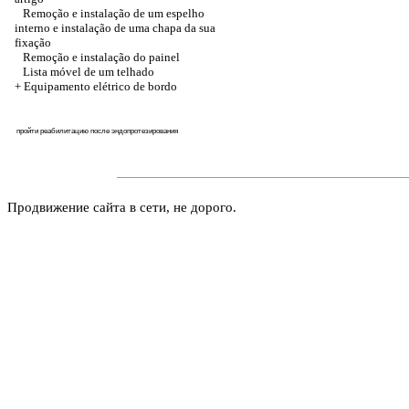
Remoção e instalação de um espelho
interno e instalação de uma chapa da sua
fixação
Remoção e instalação do painel
Lista móvel de um telhado
+ Equipamento elétrico de bordo
пройти реабилитацию после эндопротезирования
Продвижение сайта в сети, не дорого.