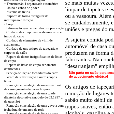
se mais muitas vezes
+
Transmissão 4 organizada automática
+
União e cabos de poder
limpar de tapetes e e
+ Sistema de freios
ou a vassoura. Além d
+
Suporte de forma triangular de
interrupção e direção
se cuidadosamente, e
-
Corpo
uniões e pregas do ma
Informação geral e medidas por precaução
Cuidado de componentes de um corpo e
fundo do carro
A sujeira comida pode
Cuidado de elementos de vinil de
acabamento
automóvel de casa ou
Cuidado de uns artigos de tapeçaria e
produzem na forma de
carpetes de salão
Reparo de danos insignificantes de listas
fabricantes. Na concl
de corpo
Reparo de listas de corpo seriamente
"desarranjam" empil
danificadas
Não parta no salão para seca
Serviço de laços e fechaduras do carro
de aquecimento elétrico!
Vento de substituição e outros copos
fixos
Remoção e instalação de um erro e o raio
Os artigos de tapeçar
de carregamento de pára-choques
remoção de lugares t
Remoção e instalação de uma grade
dianteira decorativa (modelo de 03.1997 g
sabão muito débil de
da questão)
trapos suaves, então 
Remoção e instalação de uma gaveta com
fechadura de um arco de roda
alcohols, gasolina e 
Remoção e instalação da lista de uma