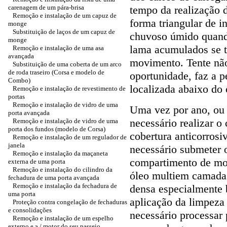
carenagem de um pára-brisa
tempo da realização 
Remoção e instalação de um capuz de
forma triangular de i
monge
Substituição de laços de um capuz de
chuvoso úmido quando
monge
lama acumulados se t
Remoção e instalação de uma asa
avançada
movimento. Tente não
Substituição de uma coberta de um arco
de roda traseiro (Corsa e modelo de
oportunidade, faz a 
Combo)
localizada abaixo do 
Remoção e instalação de revestimento de
portas
Remoção e instalação de vidro de uma
Uma vez por ano, ou
porta avançada
necessário realizar 
Remoção e instalação de vidro de uma
porta dos fundos (modelo de Corsa)
cobertura anticorrosi
Remoção e instalação de um regulador de
janela
necessário submeter 
Remoção e instalação da maçaneta
compartimento de mot
externa de uma porta
Remoção e instalação do cilindro da
óleo multiem camadas 
fechadura de uma porta avançada
Remoção e instalação da fechadura de
densa especialmente 
uma porta
aplicação da limpeza 
Proteção contra congelação de fechaduras
e consolidações
necessário processar
Remoção e instalação de um espelho
externo e э / motor do seu passeio