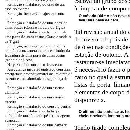
escova do grupo dos 
Remoção e instalação do caso de um
à limpeza de compon
espelho externo
Remoção, instalação e ajuste de uma
O método último não deve ap
porta
tem uma base de cera.
Remoção e instalação de uma porta de
umas costas (Corsa e modelo de Tigra)
Tal revisão anual do 
Remoção e instalação da fechadura de
uma porta de umas costas (Corsa e modelo
de inverno depois de 
de Tigra)
de óleo nas condiçõe
Remoção, instalação, desmontagem e
reunião da maçaneta externa e cilindro da
estação de outono. A 
fechadura de uma porta de umas costas
(modelo de Corsa)
restaurar-se imediat
Natyazhitel de um cinto de assento
é necessário fazer o 
A segurança mede no endereço com uma
emergência prednatyazhitel de um cinto de
carro no qual a estru
assento e uma almofada de segurança de
lado
listas de porta, limia
Remoção e instalação de um assento
elementos de corpo d
dianteiro
Remoção e instalação de um assento
disponíveis.
traseiro
Remoção e instalação do consolo central
Remoção e instalação de lado que
O último não pertence às li
enfrenta de uma fonte de pé do passageiro
cheio e seladas industrialme
avançado
Remoção e instalação de uma caixa de
Tendo tirado complet
artigo