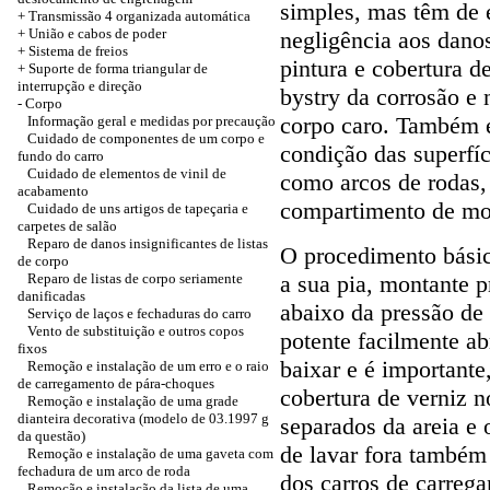
simples, mas têm de 
+
Transmissão 4 organizada automática
+
União e cabos de poder
negligência aos dano
+ Sistema de freios
pintura e cobertura d
+
Suporte de forma triangular de
interrupção e direção
bystry da corrosão e 
-
Corpo
corpo caro. Também é
Informação geral e medidas por precaução
Cuidado de componentes de um corpo e
condição das superfí
fundo do carro
Cuidado de elementos de vinil de
como arcos de rodas,
acabamento
compartimento de mot
Cuidado de uns artigos de tapeçaria e
carpetes de salão
Reparo de danos insignificantes de listas
O procedimento básic
de corpo
Reparo de listas de corpo seriamente
a sua pia, montante 
danificadas
abaixo da pressão de
Serviço de laços e fechaduras do carro
Vento de substituição e outros copos
potente facilmente ab
fixos
baixar e é importante
Remoção e instalação de um erro e o raio
de carregamento de pára-choques
cobertura de verniz 
Remoção e instalação de uma grade
dianteira decorativa (modelo de 03.1997 g
separados da areia e 
da questão)
de lavar fora também
Remoção e instalação de uma gaveta com
fechadura de um arco de roda
dos carros de carreg
Remoção e instalação da lista de uma