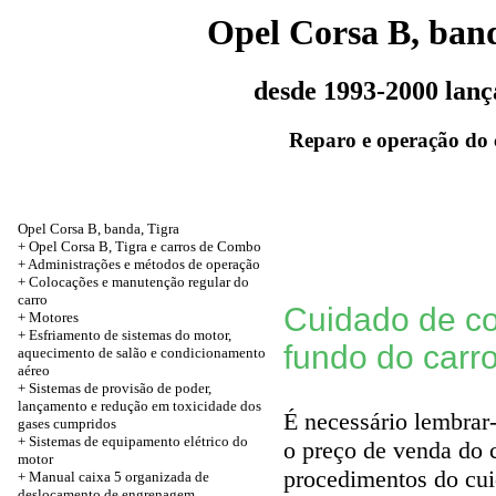
Opel Corsa B, band
desde 1993-2000 lan
Reparo e operação do 
Opel Corsa B, banda, Tigra
+ Opel Corsa B, Tigra e carros de Combo
+ Administrações e métodos de operação
+ Colocações e manutenção regular do
carro
Cuidado de c
+
Motores
+ Esfriamento de sistemas do motor,
fundo do carr
aquecimento de salão e condicionamento
aéreo
+ Sistemas de provisão de poder,
lançamento e redução em toxicidade dos
É necessário lembrar-
gases cumpridos
+ Sistemas de equipamento elétrico do
o preço de venda do 
motor
procedimentos do cui
+ Manual caixa 5 organizada de
deslocamento de engrenagem