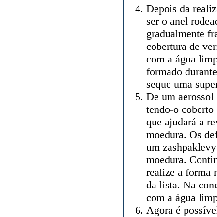
Depois da reali
ser o anel rode
gradualmente fra
cobertura de ver
com a água limp
formado durante
seque uma super
De um aerossol o
tendo-o coberto
que ajudará a re
moedura. Os def
um zashpaklevyv
moedura. Conti
realize a forma n
da lista. Na co
com a água limp
Agora é possíve