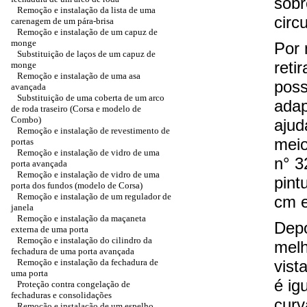
sobr
Remoção e instalação da lista de uma
circ
carenagem de um pára-brisa
Remoção e instalação de um capuz de
monge
Por 
Substituição de laços de um capuz de
reti
monge
Remoção e instalação de uma asa
poss
avançada
Substituição de uma coberta de um arco
adap
de roda traseiro (Corsa e modelo de
Combo)
ajud
Remoção e instalação de revestimento de
meio
portas
Remoção e instalação de vidro de uma
n° 3
porta avançada
Remoção e instalação de vidro de uma
pint
porta dos fundos (modelo de Corsa)
Remoção e instalação de um regulador de
cm e
janela
Remoção e instalação da maçaneta
Depo
externa de uma porta
Remoção e instalação do cilindro da
melh
fechadura de uma porta avançada
Remoção e instalação da fechadura de
vist
uma porta
é ig
Proteção contra congelação de
fechaduras e consolidações
curv
Remoção e instalação de um espelho