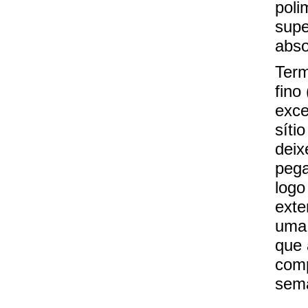
poli
supe
abso
Term
fino
exce
síti
deix
pega
logo
exte
uma 
que 
com
sem