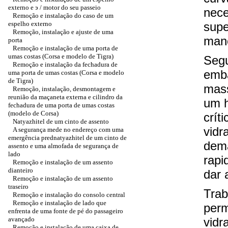
externo e э / motor do seu passeio
nece
Remoção e instalação do caso de um
espelho externo
supe
Remoção, instalação e ajuste de uma
manc
porta
Remoção e instalação de uma porta de
umas costas (Corsa e modelo de Tigra)
Segu
Remoção e instalação da fechadura de
emba
uma porta de umas costas (Corsa e modelo
de Tigra)
mass
Remoção, instalação, desmontagem e
reunião da maçaneta externa e cilindro da
um h
fechadura de uma porta de umas costas
(modelo de Corsa)
crít
Natyazhitel de um cinto de assento
vidra
A segurança mede no endereço com uma
emergência prednatyazhitel de um cinto de
dema
assento e uma almofada de segurança de
lado
rapi
Remoção e instalação de um assento
dianteiro
dar 
Remoção e instalação de um assento
traseiro
Trab
Remoção e instalação do consolo central
Remoção e instalação de lado que
perm
enfrenta de uma fonte de pé do passageiro
avançado
vidr
Remoção e instalação de uma caixa de