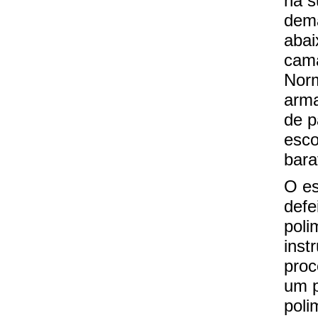
na s
dema
abai
cama
Norm
arma
de p
esco
bara
O es
defe
poli
inst
proc
um p
poli