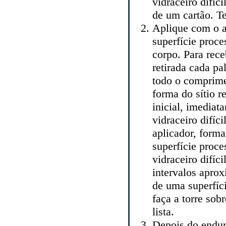
vidraceiro difíc
de um cartão. T
Aplique com o a
superfície proce
corpo. Para rece
retirada cada pa
todo o comprime
forma do sítio r
inicial, imediat
vidraceiro difíc
aplicador, form
superfície proc
vidraceiro difí
intervalos apro
de uma superfíci
faça a torre sob
lista.
Depois do endur