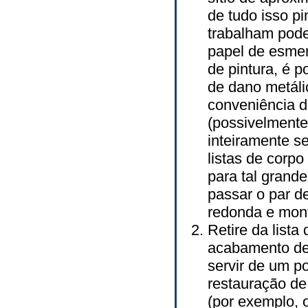
de tudo isso p
trabalham pod
papel de esmer
de pintura, é p
de dano metáli
conveniência da
(possivelmente,
inteiramente se
listas de corp
para tal grande
passar o par d
redonda e mont
Retire da lista
acabamento de
servir de um p
restauração de 
(por exemplo, o