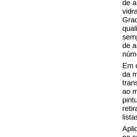
de a
vidra
Grad
qual
sem
de a
núme
Em 
da m
tran
ao m
pint
reti
list
Apli