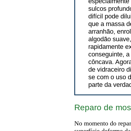
especialmente 
sulcos profundo
difícil pode di
que a massa de 
arranhão, enro
algodão suave,
rapidamente ex
conseguinte, a 
côncava. Agor
de vidraceiro di
se com o uso d
parte da verda
Reparo de mos
No momento do repar
superfície deforme da 