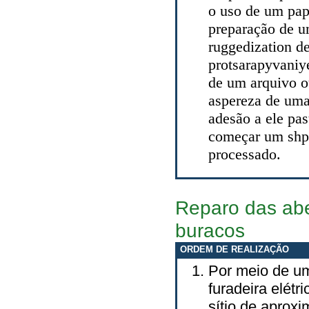
o uso de um pape
preparação de u
ruggedization d
protsarapyvaniy
de um arquivo o
aspereza de uma
adesão a ele pas
começar um shpa
processado.
Reparo das abe
buracos
ORDEM DE REALIZAÇÃO
Por meio de u
furadeira elétr
sítio de aprox