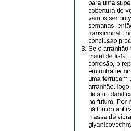
para uma super
cobertura de ve
vamos ser poly
semanas, entã
transicional c
conclusão proc
Se o arranhão 
metal de lista
corrosão, o re
em outra tecno
uma ferrugem p
arranhão, logo
de sítio danifi
no futuro. Por 
náilon do apli
massa de vidrac
glyantsovochny