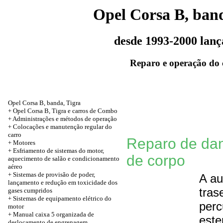
Opel Corsa B, band
desde 1993-2000 lan
Reparo e operação do 
Opel Corsa B, banda, Tigra
+ Opel Corsa B, Tigra e carros de Combo
+ Administrações e métodos de operação
+ Colocações e manutenção regular do
carro
Reparo de dano
+
Motores
+ Esfriamento de sistemas do motor,
de corpo
aquecimento de salão e condicionamento
aéreo
+ Sistemas de provisão de poder,
A au
lançamento e redução em toxicidade dos
tras
gases cumpridos
+ Sistemas de equipamento elétrico do
per
motor
+ Manual caixa 5 organizada de
este
deslocamento de engrenagem