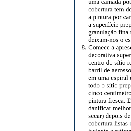
uma camada pote
cobertura tem de
a pintura por ca
a superfície pre
granulação fina 
deixam-nos o es
Comece a aprese
decorativa super
centro do sítio
barril de aeross
em uma espiral q
todo o sítio pr
cinco centímetr
pintura fresca.
danificar melho
secar) depois d
cobertura listas
isolante e retira