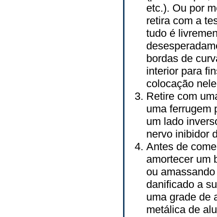
etc.). Ou por 
retira com a t
tudo é livreme
desesperadamen
bordas de curv
interior para 
colocação nele
Retire com uma
uma ferrugem p
um lado inverso
nervo inibidor 
Antes de começ
amortecer um 
ou amassando a
danificado a s
uma grade de a
metálica de al