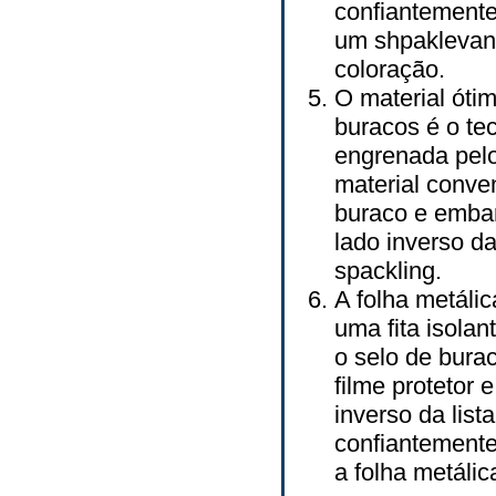
confiantemente
um shpaklevani
coloração.
O material óti
buracos é o tec
engrenada pelo
material conve
buraco e emba
lado inverso da
spackling.
A folha metáli
uma fita isola
o selo de burac
filme protetor 
inverso da list
confiantemente 
a folha metáli