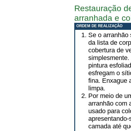
Restauração de
arranhada e co
ORDEM DE REALIZAÇÃO
Se o arranhão 
da lista de cor
cobertura de v
simplesmente. 
pintura esfoli
esfregam o sít
fina. Enxague 
limpa.
Por meio de u
arranhão com a
usado para colo
apresentando-
camada até que