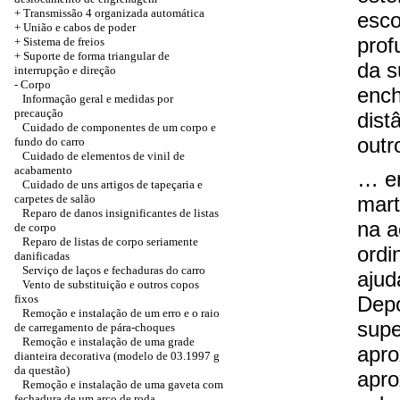
+
Transmissão 4 organizada automática
esco
+
União e cabos de poder
prof
+ Sistema de freios
+
Suporte de forma triangular de
da s
interrupção e direção
-
Corpo
ench
Informação geral e medidas por
precaução
dist
Cuidado de componentes de um corpo e
out
fundo do carro
Cuidado de elementos de vinil de
acabamento
… e
Cuidado de uns artigos de tapeçaria e
carpetes de salão
mart
Reparo de danos insignificantes de listas
na a
de corpo
Reparo de listas de corpo seriamente
ordi
danificadas
Serviço de laços e fechaduras do carro
ajud
Vento de substituição e outros copos
fixos
Depo
Remoção e instalação de um erro e o raio
supe
de carregamento de pára-choques
Remoção e instalação de uma grade
apro
dianteira decorativa (modelo de 03.1997 g
da questão)
apro
Remoção e instalação de uma gaveta com
fechadura de um arco de roda