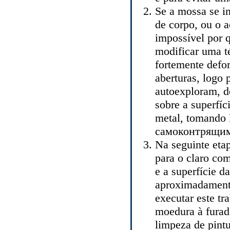
Se a mossa se in
de corpo, ou o a
impossível por q
modificar uma té
fortemente defo
aberturas, logo 
autoexploram, d
sobre a superfí
metal, tomando 
самоконтрящими
Na seguinte eta
para o claro com
e a superfície da
aproximadamente
executar este t
moedura à furad
limpeza de pint