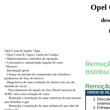
Opel 
des
Opel Corsa B, banda, Tigra
+ Opel Corsa B, Tigra e carros de Combo
+ Administrações e métodos de operação
Remoção
+
Colocações e manutenção regular do carro
-
Motores
distribu
Informação geral
Cheque de pressão de compressão em cilindros e
parâmetros de óleo de motivo
Diagnóstica de uma condição do motor com uso da
Remoçã
medida de vácuo
- Procedimentos de reparo de óleo Diesel motores de
ORDEM DE RE
SOHC sem a sua extração do carro
Remoção e instalação de uma cobertura do mecanismo
Descubr
que distribui o gás
sistema
Remoção e instalação de uma roldana de um cabo de
Enfraqu
inclinação