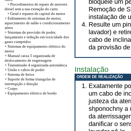
bloqueie um pê
+ Procedimentos de reparo de motores
Remoção de Se
diesel sem a sua extração do carro
+ Geral e reparos de capital do motor
instalação de 
+ Esfriamento de sistemas do motor,
aquecimento de salão e condicionamento
Resulte um pin
aéreo
lavador) e ret
+ Sistemas de provisão de poder,
lançamento e redução em toxicidade dos
cabo de inclina
gases cumpridos
da provisão de
+ Sistemas de equipamento elétrico do
motor
+ Manual caixa 5 organizada de
deslocamento de engrenagem
+
Transmissão 4 organizada automática
Instalação
+
União e cabos de poder
+ Sistema de freios
ORDEM DE REALIZAÇÃO
+ Suporte de forma triangular de
interrupção e direção
Exatamente po
+
Corpo
um cabo de inc
+ Equipamento elétrico de bordo
justeza da ate
shponochny a u
da aterrissage
danificar o se