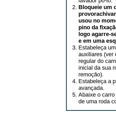
lavador pô-lo.
Bloqueie um c
provorachiva
usou no mome
pino da fixaç
logo agarre-s
e em uma esqu
Estabeleça um 
auxiliares (ve
regular do carr
inicial da sua
remoção).
Estabeleça a 
avançada.
Abaixe o carro 
de uma roda co