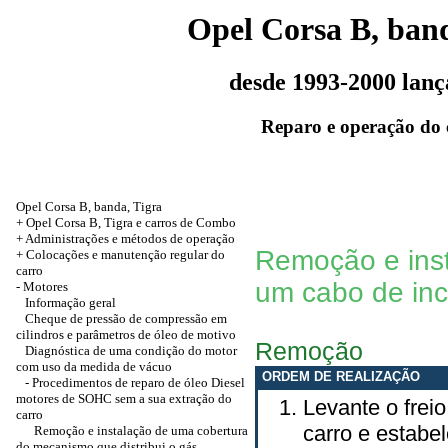
Opel Corsa B, band
desde 1993-2000 lan
Reparo e operação do 
Opel Corsa B, banda, Tigra
+ Opel Corsa B, Tigra e carros de Combo
+ Administrações e métodos de operação
Remoção e ins
+
Colocações e manutenção regular do
carro
um cabo de inc
-
Motores
Informação geral
Cheque de pressão de compressão em
cilindros e parâmetros de óleo de motivo
Remoção
Diagnóstica de uma condição do motor
com uso da medida de vácuo
ORDEM DE REALIZAÇÃO
- Procedimentos de reparo de óleo Diesel
motores de SOHC sem a sua extração do
Levante o frei
carro
carro e estab
Remoção e instalação de uma cobertura
do mecanismo que distribui o gás