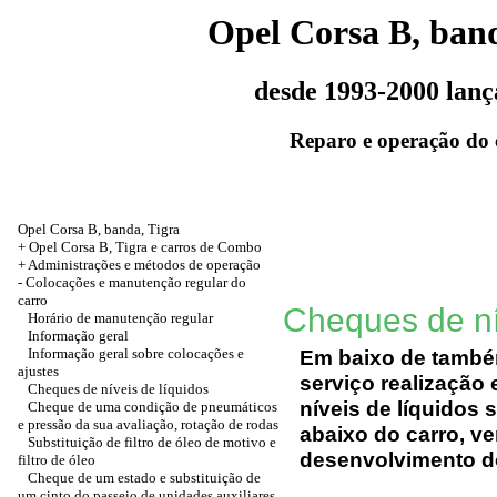
Opel Corsa B, band
desde 1993-2000 lan
Reparo e operação do 
Opel Corsa B, banda, Tigra
+ Opel Corsa B, Tigra e carros de Combo
+
Administrações e métodos de operação
-
Colocações e manutenção regular do
carro
Cheques de ní
Horário de manutenção regular
Informação geral
Informação geral sobre colocações e
Em baixo de també
ajustes
serviço realização
Cheques de níveis de líquidos
níveis de líquidos
Cheque de uma condição de pneumáticos
e pressão da sua avaliação, rotação de rodas
abaixo do carro, ve
Substituição de filtro de óleo de motivo e
desenvolvimento do
filtro de óleo
Cheque de um estado e substituição de
um cinto do passeio de unidades auxiliares