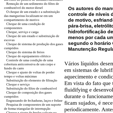
Remoção de um sedimento do filtro de
Os autores do manu
combustível do motor diesel
O cheque de um estado e a substituição
controle de níveis 
das mangueiras localizam-se em um
de motivo, esfriand
compartimento de motivo
Cheque de uma condição de
pára-brisa, eletróli
componentes
hidrofortificação d
Cheque, serviço e carga
Cheque de um estado e substituição de
menos por cada um 
escovas
segundo o horário 
Cheque de sistema de produção dos gases
cumpridos
Manutenção Regula
Cheque do sistema de freios
Cheque de equipamento elétrico
Controle de uma condição de uma
Vários líquidos dese
cobertura anticorrosiva de um corpo e
fundo do carro
em sistemas de lubrif
Cheque e ajuste de voltas de perder
aquecimento e condic
tempo e voltas máximas
Substituição do elemento de filtração
Em vista do fato que 
Cheque e serviço
Substituição do filtro de combustível
fluidifying e desenv
Cheque de composição dos gases
durante o funcioname
cumpridos
Engraxando de fechaduras, laços e ênfase
ficam sujados, é nece
Pesquisa de componentes de um suporte
periodicamente. Antes
de forma triangular de interrupção
Cheque e ajuste de fendas valvate no