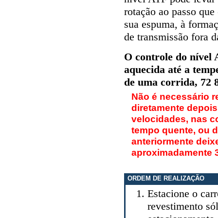
rotação ao passo que 
sua espuma, à formaç
de transmissão fora d
O controle do nível 
aquecida até a temp
de uma corrida, 72 8
Não é necessário re
diretamente depois
velocidades, nas c
tempo quente, ou de
anteriormente deix
aproximadamente 3
ORDEM DE REALIZAÇÃO
Estacione o car
revestimento sól