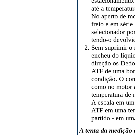
estacionamento.
até a temperatur
No aperto de mo
freio e em sér
selecionador por
tendo-o devolvid
Sem suprimir o 
encheu do líqui
direção os Dedos
ATF de uma bord
condição. O cont
como no motor 
temperatura de m
A escala em um 
ATF em uma tem
partido - em um
A tenta da medição 