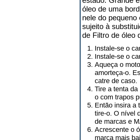
estado. Grande e 
óleo de uma bord
nele do pequeno ó
sujeito à substit
de Filtro de óleo 
Instale-se o ca
Instale-se o ca
Aqueça o motor
amorteça-o. Es
catre de caso.
Tire a tenta da
o com trapos p
Então insira a
tire-o. O níve
de marcas e 
Acrescente o ól
marca mais bai